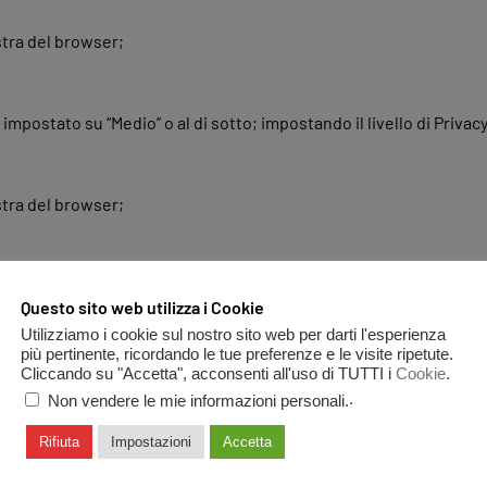
stra del browser;
e impostato su “Medio” o al di sotto; impostando il livello di Privacy
stra del browser;
Questo sito web utilizza i Cookie
“Accetta i cookies di terze parti”;
Utilizziamo i cookie sul nostro sito web per darti l'esperienza
più pertinente, ricordando le tue preferenze e le visite ripetute.
Cliccando su "Accetta", acconsenti all'uso di TUTTI i
Cookie
.
.
Non vendere le mie informazioni personali.
Rifiuta
Impostazioni
Accetta
 impostazioni avanzate”;
nuti”;