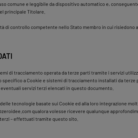
uso comune e leggibile da dispositivo automatico e, conseguenteme
l principale Titolare.
orità di controllo competente nello Stato membro in cui risiedono a
DATI
temi di tracciamento operata da terze parti tramite i servizi utili
 specifico a Cookie e sistemi di tracciamento installati da terze 
 eventuali servizi terzi elencati in questo documento.
e delle tecnologie basate sui Cookie ed alla loro integrazione mol
info@zeroidee.com qualora volesse ricevere qualunque approfondimen
terzi – effettuati tramite questo sito.