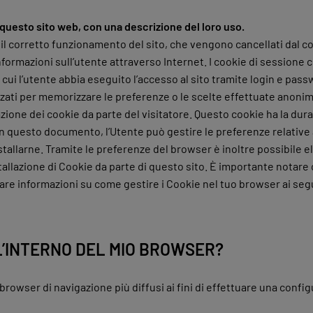
u questo sito web, con una descrizione del loro uso.
il corretto funzionamento del sito, che vengono cancellati dal com
informazioni sull’utente attraverso Internet. I cookie di sessione
cui l’utente abbia eseguito l’accesso al sito tramite login e pass
zati per memorizzare le preferenze o le scelte effettuate anonimam
ne dei cookie da parte del visitatore. Questo cookie ha la durata
in questo documento, l’Utente può gestire le preferenze relative 
allarne. Tramite le preferenze del browser è inoltre possibile eli
allazione di Cookie da parte di questo sito. È importante notare c
 informazioni su come gestire i Cookie nel tuo browser ai segue
L’INTERNO DEL MIO BROWSER?
browser di navigazione più diffusi ai fini di effettuare una config