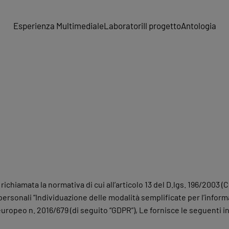
Esperienza Multimediale
Laboratori
Il progetto
Antologia
richiamata la normativa di cui all’articolo 13 del D.lgs. 196/2003 (C
ersonali “Individuazione delle modalità semplificate per l’informa
europeo n. 2016/679 (di seguito “GDPR”), Le fornisce le seguenti in