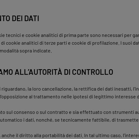
TO DEI DATI
okie tecnici e cookie analitici di prima parte sono necessari per ga
 di cookie analitici di terze parti e cookie di profilazione. I suoi d
 modalità sopra indicate.
LAMO ALL’AUTORITÀ DI CONTROLLO
 riguardano, la loro cancellazione, la rettifica dei dati inesatti, l’
l’opposizione al trattamento nelle ipotesi di legittimo interesse d
sato sul consenso o sul contratto e sia effettuato con strumenti au
utomatico i dati, nonché, se tecnicamente fattibile, di trasmetter
nche il diritto alla portabilità dei dati. In tal ultimo caso, l’interes