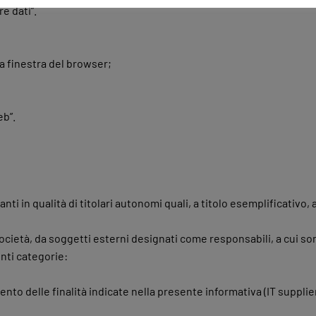
e dati”.
lla finestra del browser;
eb”.
ti in qualità di titolari autonomi quali, a titolo esemplificativo, 
 Società, da soggetti esterni designati come responsabili, a cui so
nti categorie:
nto delle finalità indicate nella presente informativa (IT supplie