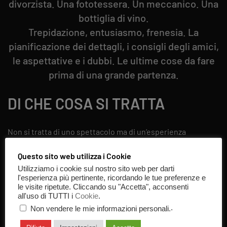
divorzista. Una fototessera. Un meccanico. Una
bottiglia di vino.
Trepidazione, entusiasmo, frenesia. La
pianificazione dei dettagli, i consigli degli amici,
le aspettative e i dubbi. Le ultime cose da fare
prima di una grande partenza.
DI CHE COSA SI TRATTA
Non si tratta di uno spettacolo ma di un’esperienza
immersiva e itinerante che vivrai in prima persona,
Questo sito web utilizza i Cookie
condotta attraverso WhatsApp.
Utilizziamo i cookie sul nostro sito web per darti
Sarà un’esperienza solitaria, in cui ogni partecipante partirà
l'esperienza più pertinente, ricordando le tue preferenze e
singolarmente ogni 20 minuti.
le visite ripetute. Cliccando su "Accetta", acconsenti
Interpreterai il ruolo di Massimo, un imprenditore di mezza
all'uso di TUTTI i
Cookie
.
età.
.
Non vendere le mie informazioni personali.
Attraverso i messaggi che riceverai via WhatsApp sarai