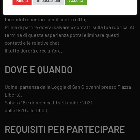
Rifiuta
Impostazioni
Accetta
invitato a calarti nella vita di Massimo seguendo con
attenzione le indicazioni che i vari messaggi ti daranno
facendoti spostare per il centro città.
Prima di partire dovrai salvare 5 contatti sulla tua rubrica. Al
termine di questa esperienza potrai eliminare questi
contatti e le relative chat.
Il tutto durerà circa un’ora.
DOVE E QUANDO
Udine, partenza dalla Loggia di San Giovanni presso Piazza
Libertà.
Sabato 18 e domenica 19 settembre 2021
dalle 9:20 alle 19:00.
REQUISITI PER PARTECIPARE